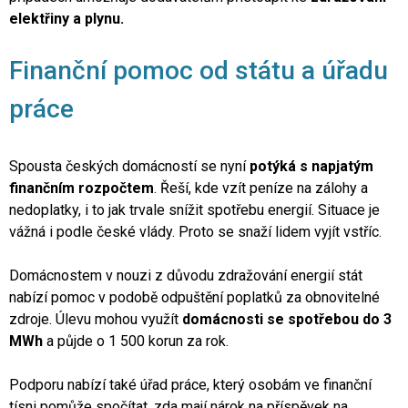
elektřiny a plynu.
Finanční pomoc od státu a úřadu
práce
Spousta českých domácností se nyní
potýká s napjatým
finančním rozpočtem
. Řeší, kde vzít peníze na zálohy a
nedoplatky, i to jak trvale snížit spotřebu energií. Situace je
vážná i podle české vlády. Proto se snaží lidem vyjít vstříc.
Domácnostem v nouzi z důvodu zdražování energií stát
nabízí pomoc v podobě
odpuštění poplatků za obnovitelné
zdroje
. Úlevu mohou využít
domácnosti se spotřebou do 3
MWh
a půjde o 1 500 korun za rok.
Podporu nabízí také úřad práce, který osobám ve finanční
tísni pomůže spočítat, zda mají nárok na
příspěvek na