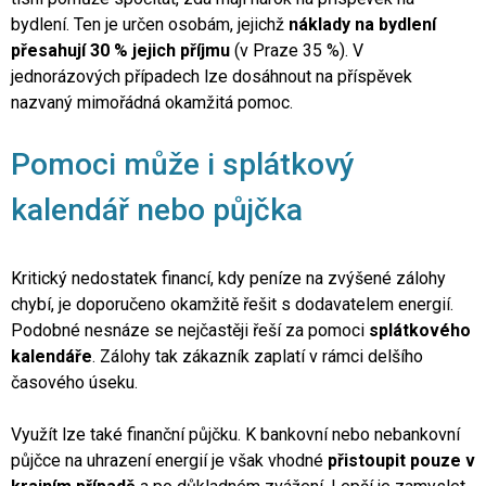
bydlení
. Ten je určen osobám, jejichž
náklady na bydlení
přesahují 30 % jejich příjmu
(v Praze 35 %). V
jednorázových případech lze dosáhnout na příspěvek
nazvaný
mimořádná okamžitá pomoc
.
Pomoci může i splátkový
kalendář nebo půjčka
Kritický nedostatek financí, kdy peníze na zvýšené zálohy
chybí, je doporučeno okamžitě řešit s dodavatelem energií.
Podobné nesnáze se nejčastěji řeší za pomoci
splátkového
kalendáře
. Zálohy tak zákazník zaplatí v rámci delšího
časového úseku.
Využít lze také finanční půjčku. K bankovní nebo nebankovní
půjčce na uhrazení energií je však vhodné
přistoupit pouze v