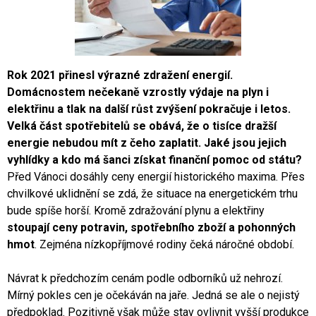
Rok 2021 přinesl výrazné zdražení energií.
Domácnostem nečekaně vzrostly výdaje na plyn i
elektřinu a tlak na další růst zvýšení pokračuje i letos.
Velká část spotřebitelů se obává, že o tisíce dražší
energie nebudou mít z čeho zaplatit. Jaké jsou jejich
vyhlídky a kdo má šanci získat finanční pomoc od státu?
Před Vánoci dosáhly ceny energií historického maxima. Přes
chvilkové uklidnění se zdá, že situace na energetickém trhu
bude spíše horší. Kromě zdražování plynu a elektřiny
stoupají ceny potravin, spotřebního zboží a pohonných
hmot
. Zejména nízkopříjmové rodiny čeká náročné období.
Návrat k předchozím cenám podle odborníků už nehrozí.
Mírný pokles cen je očekáván na jaře. Jedná se ale o nejistý
předpoklad. Pozitivně však může stav ovlivnit vyšší produkce