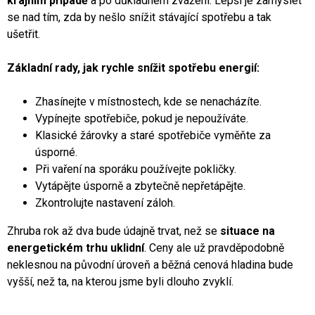
krajním případě
a po důkladném zvážení. Lepší je zamyslet
se nad tím, zda by nešlo snížit stávající spotřebu a tak
ušetřit.
Základní rady, jak rychle snížit spotřebu energií:
Zhasínejte v místnostech, kde se nenacházíte.
Vypínejte spotřebiče, pokud je nepoužíváte.
Klasické žárovky a staré spotřebiče vyměňte za
úsporné.
Při vaření na sporáku používejte pokličky.
Vytápějte úsporně a zbytečně nepřetápějte.
Zkontrolujte nastavení záloh.
Zhruba rok až dva bude údajně trvat, než se
situace na
energetickém trhu uklidní
. Ceny ale už pravděpodobně
neklesnou na původní úroveň a běžná cenová hladina bude
vyšší, než ta, na kterou jsme byli dlouho zvyklí.