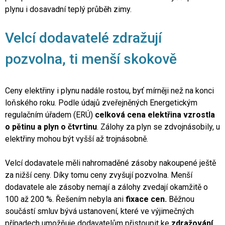
plynu i dosavadní teplý průběh zimy.
Velcí dodavatelé zdražují
pozvolna, ti menší skokově
Ceny elektřiny i plynu nadále rostou, byť mírněji než na konci
loňského roku. Podle údajů zveřejněných Energetickým
regulačním úřadem (ERÚ)
celková
cena elektřina vzrostla
o pětinu a plyn o čtvrtinu
. Zálohy za plyn se zdvojnásobily, u
elektřiny mohou být vyšší až trojnásobně.
Velcí dodavatele měli nahromaděné zásoby nakoupené ještě
za nižší ceny. Díky tomu ceny zvyšují pozvolna. Menší
dodavatele ale zásoby nemají a zálohy zvedají okamžitě o
100 až 200 %. Řešením nebyla ani
fixace cen.
Běžnou
součástí smluv bývá ustanovení, které ve výjimečných
případech umožňuje dodavatelům přistoupit ke
zdražování