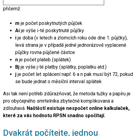
přičemž:
m
je počet poskytnutých půjček
Ai
je výše i-té poskytnuté půjčky
i
je doba (v letech a zlomcích roku ode dne 1. půjčky),
levá strana je v případě jedné jednorázově vyplacené
půjčky rovna půjčené částce
n
je počet plateb (splátek)
Bj
je výše j-té platby (splátky, poplatku atd.)
j
je počet let splácení např. 6 a n pak musí být 72, pokud
se bude jednat o měsíční interval splátek
Asi tak není potřeb zdůrazňovat, že metoda tužky a papíru je
pro obyčejného smrtelníka zbytečně komplikovaná a
zdlouhavá.
Naštěstí existuje nespočet online kalkulaček,
které za vás hodnotu RPSN snadno spočítají.
Dvakrát počítejte, jednou