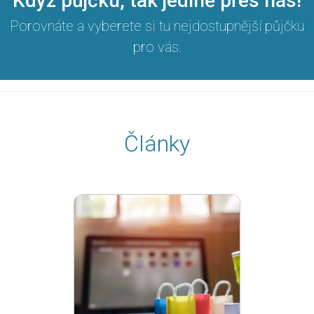
Když půjčku, tak jedině přes nás!
Porovnáte a vyberete si tu nejdostupnější půjčku
pro vás.
Články