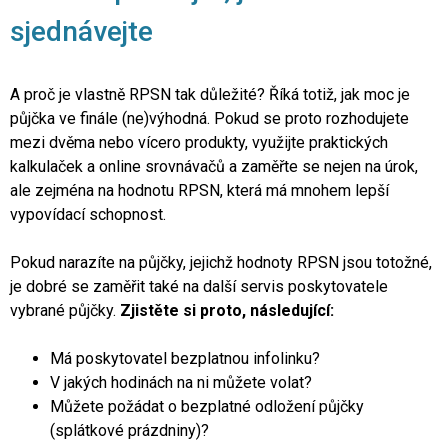
sjednávejte
A proč je vlastně RPSN tak důležité? Říká totiž, jak moc je
půjčka ve finále (ne)výhodná. Pokud se proto rozhodujete
mezi dvěma nebo vícero produkty, využijte
praktických
kalkulaček a online srovnávačů
a zaměřte se nejen na úrok,
ale zejména na hodnotu RPSN, která má mnohem lepší
vypovídací schopnost.
Pokud narazíte na půjčky, jejichž hodnoty RPSN jsou totožné,
je dobré se zaměřit také na další servis poskytovatele
vybrané půjčky.
Zjistěte si proto, následující:
Má poskytovatel bezplatnou infolinku?
V jakých hodinách na ni můžete volat?
Můžete požádat o bezplatné odložení půjčky
(splátkové prázdniny)?