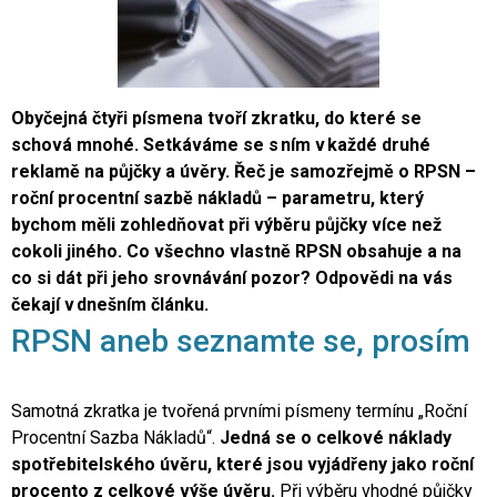
Obyčejná čtyři písmena tvoří zkratku, do které se
schová mnohé. Setkáváme se s ním v každé druhé
reklamě na půjčky a úvěry. Řeč je samozřejmě o RPSN –
roční procentní sazbě nákladů – parametru, který
bychom měli zohledňovat při výběru půjčky více než
cokoli jiného. Co všechno vlastně RPSN obsahuje a na
co si dát při jeho srovnávání pozor? Odpovědi na vás
čekají v dnešním článku.
RPSN aneb seznamte se, prosím
Samotná zkratka je tvořená prvními písmeny termínu „Roční
Procentní Sazba Nákladů“.
Jedná se o celkové náklady
spotřebitelského úvěru, které jsou vyjádřeny jako roční
procento z celkové výše úvěru.
Při výběru vhodné půjčky