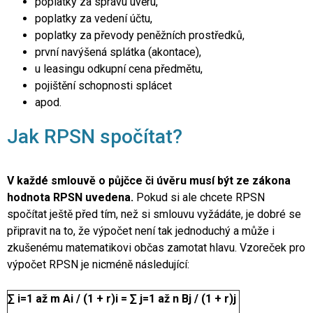
poplatky za správu úvěru,
poplatky za vedení účtu,
poplatky za převody peněžních prostředků,
první navýšená splátka (akontace),
u leasingu odkupní cena předmětu,
pojištění schopnosti splácet
apod.
Jak RPSN spočítat?
V každé smlouvě o půjčce či úvěru musí být ze zákona
hodnota RPSN uvedena.
Pokud si ale chcete RPSN
spočítat ještě před tím, než si smlouvu vyžádáte, je dobré se
připravit na to, že výpočet není tak jednoduchý a může i
zkušenému matematikovi občas zamotat hlavu. Vzoreček pro
výpočet RPSN je nicméně následující:
∑ i=1 až m Ai / (1 + r)i = ∑ j=1 až n Bj / (1 + r)j