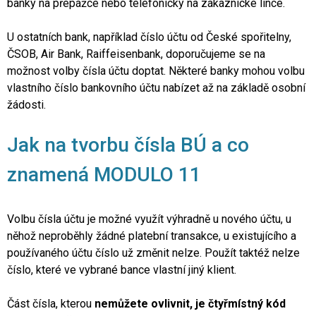
banky na přepážce nebo telefonicky na zákaznické lince.
U ostatních bank, například číslo účtu od České spořitelny,
ČSOB, Air Bank, Raiffeisenbank, doporučujeme se na
možnost volby čísla účtu doptat. Některé banky mohou volbu
vlastního číslo bankovního účtu nabízet až na základě osobní
žádosti.
Jak na tvorbu čísla BÚ a co
znamená MODULO 11
Volbu čísla účtu je možné využít výhradně u nového účtu, u
něhož neproběhly žádné platební transakce, u existujícího a
používaného účtu číslo už změnit nelze. Použít taktéž nelze
číslo, které ve vybrané bance vlastní jiný klient.
Část čísla, kterou
nemůžete ovlivnit, je čtyřmístný kód