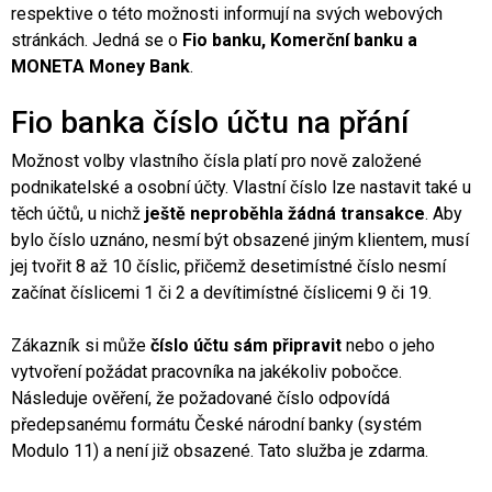
respektive o této možnosti informují na svých webových
stránkách. Jedná se o
Fio banku, Komerční banku a
MONETA Money Bank
.
Fio banka číslo účtu na přání
Možnost volby vlastního čísla platí pro nově založené
podnikatelské a osobní účty. Vlastní číslo lze nastavit také u
těch účtů, u nichž
ještě neproběhla žádná transakce
. Aby
bylo číslo uznáno, nesmí být obsazené jiným klientem, musí
jej tvořit 8 až 10 číslic, přičemž desetimístné číslo nesmí
začínat číslicemi 1 či 2 a devítimístné číslicemi 9 či 19.
Zákazník si může
číslo účtu sám připravit
nebo o jeho
vytvoření požádat pracovníka na jakékoliv pobočce.
Následuje ověření, že požadované číslo odpovídá
předepsanému formátu České národní banky (systém
Modulo 11) a není již obsazené. Tato služba je zdarma.