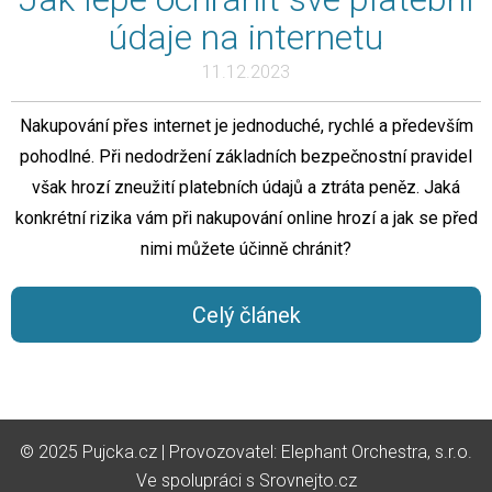
údaje na internetu
11.12.2023
Nakupování přes internet je jednoduché, rychlé a především
pohodlné. Při nedodržení základních bezpečnostní pravidel
však hrozí zneužití platebních údajů a ztráta peněz. Jaká
konkrétní rizika vám při nakupování online hrozí a jak se před
nimi můžete účinně chránit?
Celý článek
© 2025 Pujcka.cz
| Provozovatel:
Elephant Orchestra, s.r.o.
Ve spolupráci s
Srovnejto.cz