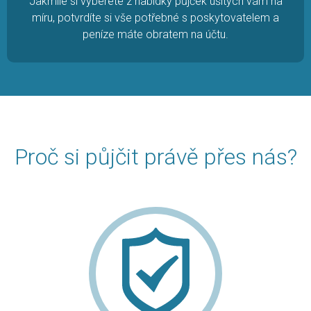
Jakmile si vyberete z nabídky půjček ušitých vám na
míru, potvrdíte si vše potřebné s poskytovatelem a
peníze máte obratem na účtu.
Proč si půjčit právě přes nás?